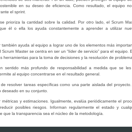
ostenible en su deseo de eficiencia. Como resultado, el equipo no
nte el sprint.
se prioriza la cantidad sobre la calidad. Por otro lado, el Scrum Ma
 que él o ella los ayuda constantemente a aprender a utilizar nue
 también ayuda al equipo a lograr uno de los elementos más importa
el Scrum Master se centra en ser un “líder de servicio” para el equipo. 
las herramientas para la toma de decisiones y la resolución de problem
un sentido más profundo de responsabilidad a medida que se les
rmite al equipo concentrarse en el resultado general.
o de resolver tareas específicas como una parte aislada del proyecto
o deseado en su conjunto.
r métricas y estimaciones. Igualmente, evalúa periódicamente el pro
ducir posibles riesgos. Informan regularmente el estado y cualqu
 que la transparencia sea el núcleo de la metodología.