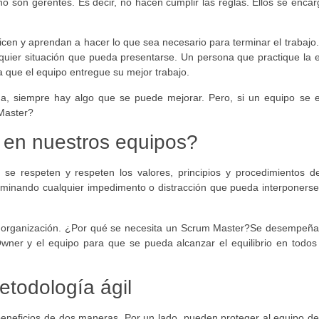
 son gerentes. Es decir, no hacen cumplir las reglas. Ellos se enca
cen y aprendan a hacer lo que sea necesario para terminar el trabajo
quier situación que pueda presentarse. Un persona que practique la 
 que el equipo entregue su mejor trabajo.
ina, siempre hay algo que se puede mejorar. Pero, si un equipo se 
Master?
 en nuestros equipos?
 respeten y respeten los valores, principios y procedimientos de
iminando cualquier impedimento o distracción que pueda interponers
uto organización. ¿Por qué se necesita un Scrum Master?Se desempeñ
wner y el equipo para que se pueda alcanzar el equilibrio en todos
etodología ágil
eneficios de dos maneras. Por un lado, pueden proteger al equipo d