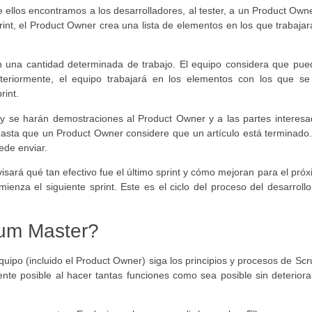
 ellos encontramos a los desarrolladores, al tester, a un Product Own
nt, el Product Owner crea una lista de elementos en los que trabajar
 una cantidad determinada de trabajo. El equipo considera que pue
steriormente, el equipo trabajará en los elementos con los que se
rint.
rán y se harán demostraciones al Product Owner y a las partes interes
 hasta que un Product Owner considere que un artículo está terminado
ede enviar.
visará qué tan efectivo fue el último sprint y cómo mejoran para el pró
mienza el siguiente sprint. Este es el ciclo del proceso del desarroll
rum Master?
uipo (incluido el Product Owner) siga los principios y procesos de Sc
nte posible al hacer tantas funciones como sea posible sin deteriora