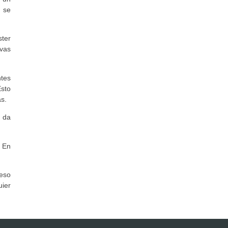
 se
ster
vas
ntes
Esto
as.
 da
. En
ceso
ier