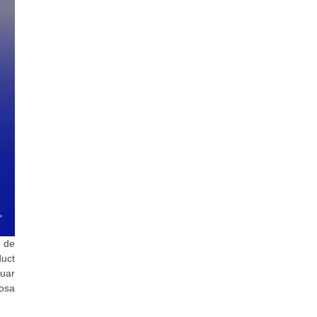
a de
duct
tuar
tosa