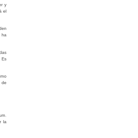
er y
á el
den
 ha
adas
. Es
ximo
o de
rum.
r la