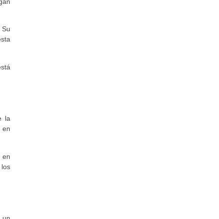
rgan
. Su
esta
está
 la
e en
a en
 los
e un