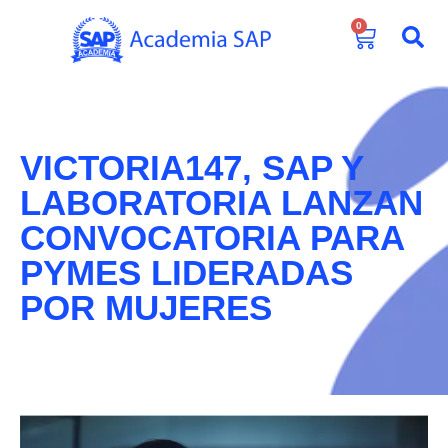
0
VICTORIA147, SAP Y
LABORATORIA LANZAN
CONVOCATORIA PARA
PYMES LIDERADAS
POR MUJERES