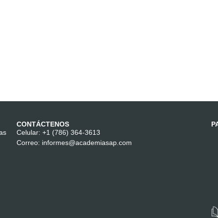
CONTÁCTENOS
P
las
Celular:
+1 (786) 364-3613
Correo:
informes@academiasap.com