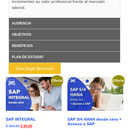
incrementan su valor profesional frente al mercado
laboral.
AUDIENCIA
OBJETIVOS
BENEFICIOS
PLAN DE ESTUDIO
Descargar Brochure
¡Oferta!
¡Oferta!
SAP INTEGRAL
SAP S/4 HANA desde cero +
Acceso a SAP
$
300.00
$
90.00