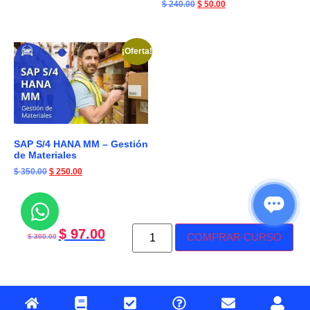
$
240.00
$
50.00
¡Oferta!
SAP S/4 HANA MM – Gestión
de Materiales
$
350.00
$
250.00
$
97.00
COMPRAR CURSO
$
300.00
Implementación
$
300.00