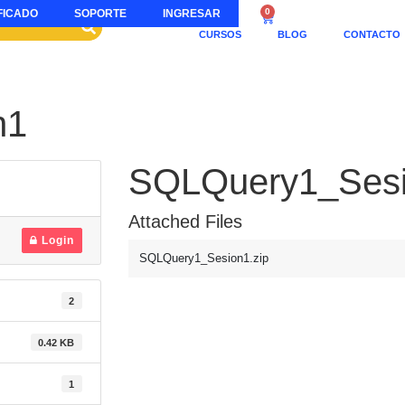
0
FICADO
SOPORTE
INGRESAR
CURSOS
BLOG
CONTACTO
n1
SQLQuery1_Ses
Attached Files
Login
SQLQuery1_Sesion1.zip
2
0.42 KB
1