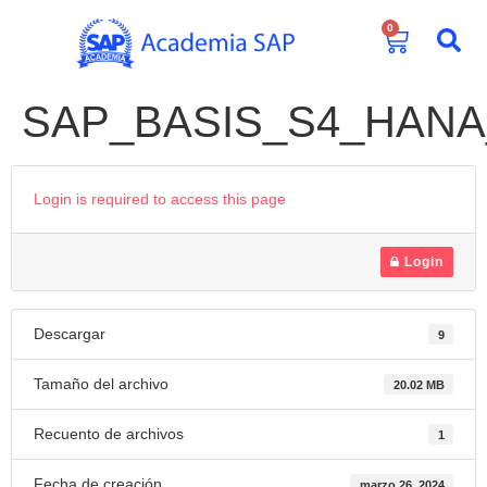
0
SAP_BASIS_S4_HANA_T
Login is required to access this page
Login
Descargar
9
Tamaño del archivo
20.02 MB
Recuento de archivos
1
Fecha de creación
marzo 26, 2024