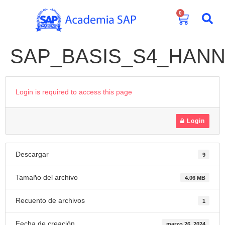
0
SAP_BASIS_S4_HANNA_
Login is required to access this page
Login
Descargar
9
Tamaño del archivo
4.06 MB
Recuento de archivos
1
Fecha de creación
marzo 26, 2024