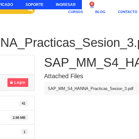
0
FICADO
SOPORTE
INGRESAR
CURSOS
BLOG
CONTACTO
_Practicas_Sesion_3.
SAP_MM_S4_HAN
Attached Files
Login
SAP_MM_S4_HANNA_Practicas_Sesion_3.pdf
41
2.98 MB
1