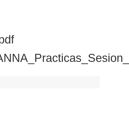
pdf
NA_Practicas_Sesion_3