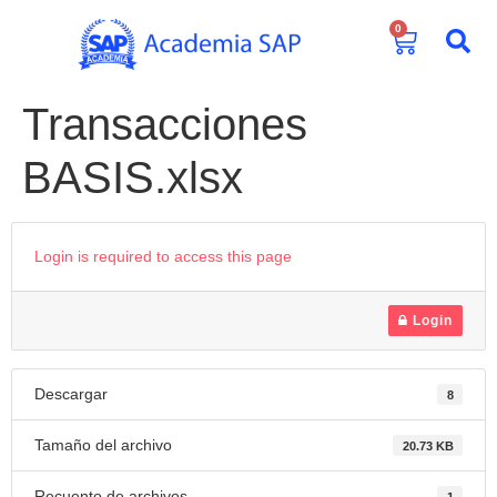
0
Transacciones
BASIS.xlsx
Login is required to access this page
Login
Descargar
8
Tamaño del archivo
20.73 KB
Recuento de archivos
1