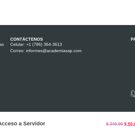
CONTÁCTENOS
P
las
Celular:
+1 (786) 364-3613
Correo:
informes@academiasap.com
Acceso a Servidor
$
240.00
$
50.
© ACADEMIA SAP. TODOS LOS DERECHOS RESERVADOS.