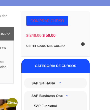
n dar
COMPRAR CURSO
STUDIO
$
240.00
$
50.00
CERTIFICADO DEL CURSO
s en
omo
CATEGORÍA DE CURSOS
icios
SAP S/4 HANA
SAP Business One
¡Oferta!
SAP Funcional