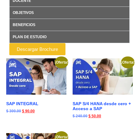
DOCENTE
OBJETIVOS
BENEFICIOS
PLAN DE ESTUDIO
Descargar Brochure
¡Oferta!
¡Oferta!
SAP INTEGRAL
SAP S/4 HANA desde cero +
Acceso a SAP
$
300.00
$
90.00
$
240.00
$
50.00
¡Oferta!